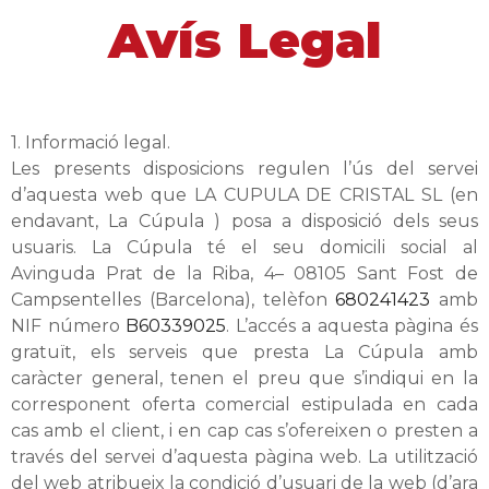
Avís Legal
1. Informació legal.
Les presents disposicions regulen l’ús del servei
d’aquesta web que LA CUPULA DE CRISTAL SL (en
endavant, La Cúpula ) posa a disposició dels seus
usuaris. La Cúpula té el seu domicili social al
Avinguda Prat de la Riba, 4– 08105 Sant Fost de
Campsentelles (Barcelona), telèfon
680241423
amb
NIF número
B60339025
. L’accés a aquesta pàgina és
gratuït, els serveis que presta La Cúpula amb
caràcter general, tenen el preu que s’indiqui en la
corresponent oferta comercial estipulada en cada
cas amb el client, i en cap cas s’ofereixen o presten a
través del servei d’aquesta pàgina web. La utilització
del web atribueix la condició d’usuari de la web (d’ara