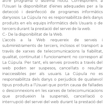
altre programa o sistema nociu. Corresponent a
l’Usuari la disponibilitat d’eines adequades per a la
detecció i desinfecció de programes informàtics
danyosos. La Cúpula no es responsabilitza dels danys
produïts en els equips informàtics dels Usuaris o de
tercers durant la prestació del servei de la web.
C.- De la disponibilitat de la Web.
L’accés a la Web requereix de serveis i
subministraments de tercers, inclosos el transport a
través de xarxes de telecomunicacions la fiabilitat,
qualitat, continuïtat i funcionament no correspon al
La Cúpula. Per tant, els serveis proveïts a través del
web poden ser suspesos, cancel·lats o resultar
inaccessibles per als usuaris. La Cúpula no es
responsabilitza dels danys o perjudicis de qualsevol
tipus produïts a l’Usuari que portin causa de fallades
o desconnexions en les xarxes de telecomunicacions
que produeixin la suspensió, cancel·lació o
interrupció del servei del web durant la prestació del