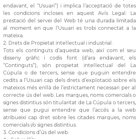
endavant, el “Usuari”) i implica l’acceptació de totes
les condicions incloses en aquest Avís Legal. La
prestació del servei del Web té una durada limitada
al moment en que l’Usuari es trobi connectat a la
mateixa.
2. Drets de Propietat intel·lectual i industrial.
Tots els continguts d’aquesta web, així com el seu
disseny gràfic i codis font (d’ara endavant, els
“Continguts”), són propietat intel·lectual del La
Cúpula o de tercers, sense que puguin entendre
cedits a l’Usuari cap dels drets d’explotació sobre els
mateixos més enllà de l’estrictament necessari per al
correcte ús del web. Les marques, noms comercials o
signes distintius són titularitat de La Cúpula o tercers,
sense que pugui entendre que l’accés a la web
atribueixi cap dret sobre les citades marques, noms
comercials i/o signes distintius.
3. Condicions d’ús del web.