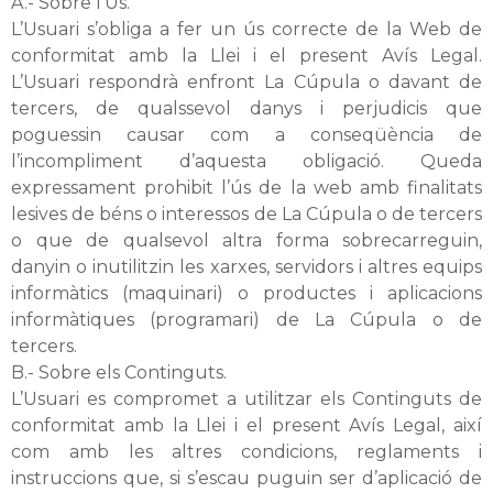
A.- Sobre l’Ús.
L’Usuari s’obliga a fer un ús correcte de la Web de
conformitat amb la Llei i el present Avís Legal.
L’Usuari respondrà enfront La Cúpula o davant de
tercers, de qualssevol danys i perjudicis que
poguessin causar com a conseqüència de
l’incompliment d’aquesta obligació. Queda
expressament prohibit l’ús de la web amb finalitats
lesives de béns o interessos de La Cúpula o de tercers
o que de qualsevol altra forma sobrecarreguin,
danyin o inutilitzin les xarxes, servidors i altres equips
informàtics (maquinari) o productes i aplicacions
informàtiques (programari) de La Cúpula o de
tercers.
B.- Sobre els Continguts.
L’Usuari es compromet a utilitzar els Continguts de
conformitat amb la Llei i el present Avís Legal, així
com amb les altres condicions, reglaments i
instruccions que, si s’escau puguin ser d’aplicació de