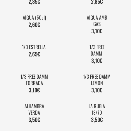
2,85
€
2,85€
AIGUA (50cl)
AIGUA AMB
GAS
2,60€
3,10€
1/3
ESTRELLA
1/3
FREE
DAMM
2,65
€
3,10€
1/3 FREE DAMM
1/3 FREE DAMM
TORRADA
LEMON
3,10€
3,10€
ALHAMBRA
LA RUBIA
VERDA
18/70
3,50
€
3,50€