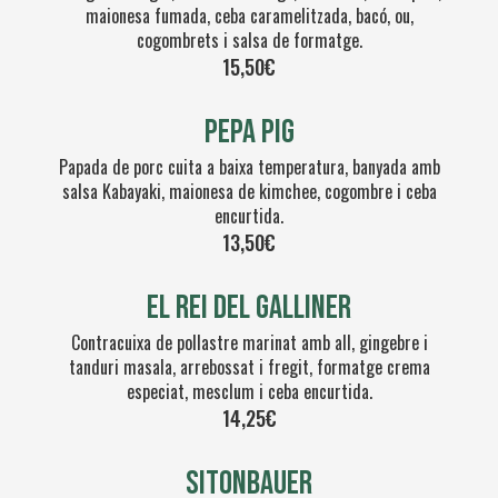
maionesa fumada, ceba caramelitzada, bacó, ou,
cogombrets i salsa de formatge.
15,50€
PePa Pig
Papada de porc cuita a baixa temperatura, banyada amb
salsa Kabayaki, maionesa de kimchee, cogombre i ceba
encurtida.
13,50€
El rei del galliner
Contracuixa de pollastre marinat amb all, gingebre i
tanduri masala, arrebossat i fregit, formatge crema
especiat, mesclum i ceba encurtida.
14,25€
SITONBAUER