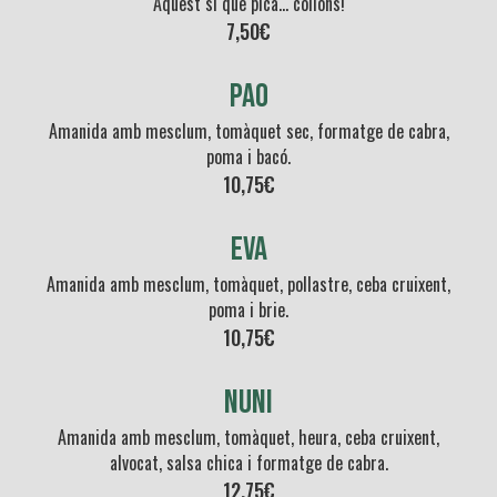
Aquest sí que pica… collons!
7,50€
Pao
Amanida amb mesclum, tomàquet sec, formatge de cabra,
poma i bacó.
10,75€
Eva
Amanida amb mesclum, tomàquet, pollastre, ceba cruixent,
poma i brie.
10,75€
NUNI
Amanida amb mesclum, tomàquet, heura, ceba cruixent,
alvocat, salsa chica i formatge de cabra.
12,75€