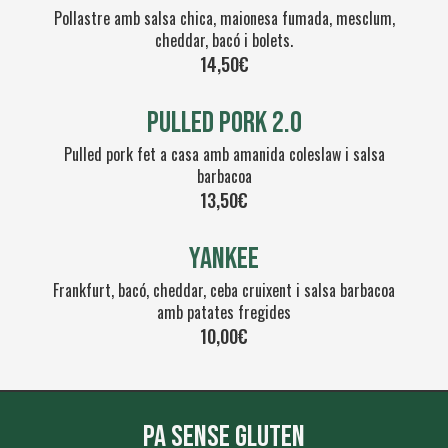
Pollastre amb salsa chica, maionesa fumada, mesclum,
cheddar, bacó i bolets.
14,50€
PULLED PORK 2.0
Pulled pork fet a casa amb amanida coleslaw i salsa
barbacoa
13,50€
YANKEE
Frankfurt, bacó, cheddar, ceba cruixent i salsa barbacoa
amb patates fregides
10,00€
Pa sense gluten