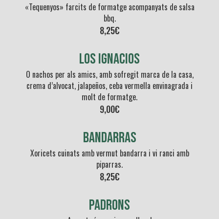
«Tequenyos» farcits de formatge acompanyats de salsa
bbq.
8,25€
Los ignacios
O nachos per als amics, amb sofregit marca de la casa,
crema d’alvocat, jalapeños, ceba vermella envinagrada i
molt de formatge.
9,00€
BANDARRAS
Xoricets cuinats amb vermut bandarra i vi ranci amb
piparras.
8,25€
PADRONS