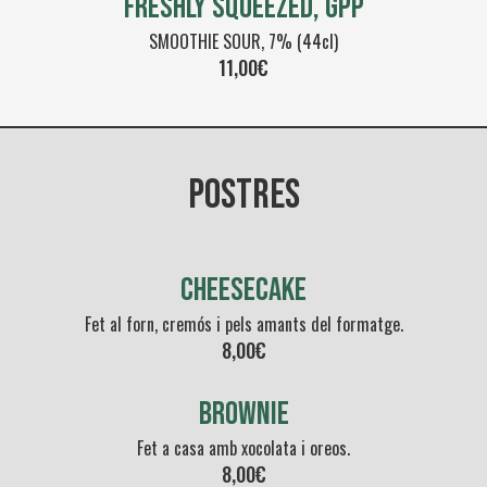
FRESHLY SQUEEZED, GPP
SMOOTHIE SOUR, 7% (44cl)
11,00€
POSTRES
Cheesecake
Fet al forn, cremós i pels amants del formatge.
8,00€
BROWNIE
Fet a casa amb xocolata i oreos.
8,00€