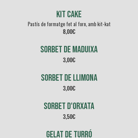
kit cake
Pastís de formatge fet al forn, amb kit-kat
8,00
€
sorbet de maduixa
3,00€
sorbet de llimona
3,00€
sorbet d'orxata
3,50
€
gelat de turró